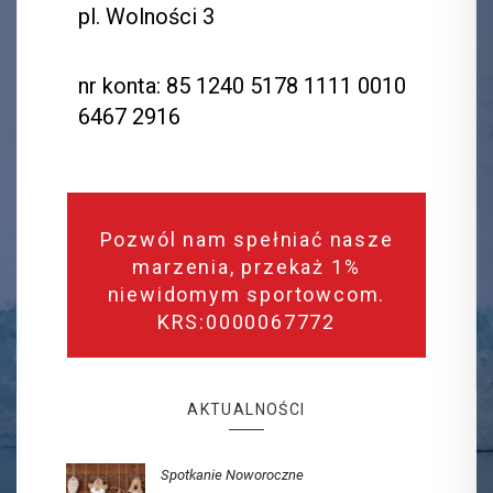
pl. Wolności 3
nr konta: 85 1240 5178 1111 0010
6467 2916
Pozwól nam spełniać nasze
marzenia, przekaż 1%
niewidomym sportowcom.
KRS:0000067772
AKTUALNOŚCI
Spotkanie Noworoczne