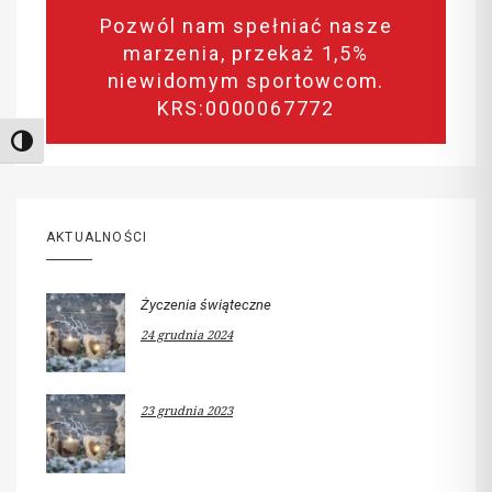
Pozwól nam spełniać nasze
marzenia, przekaż 1,5%
niewidomym sportowcom.
KRS:0000067772
Toggle High Contrast
AKTUALNOŚCI
Życzenia świąteczne
24 grudnia 2024
23 grudnia 2023